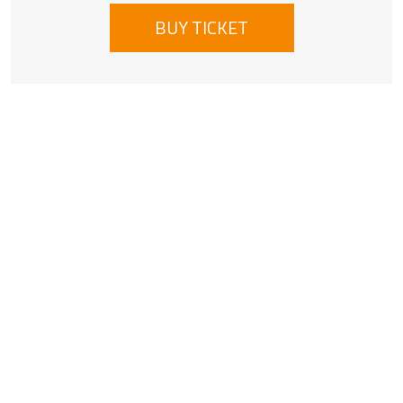
BUY TICKET
Institution information
Świdnicki Ośrodek Kultury
Rynek 38, 58-100 Świdnica
74 851 56 57