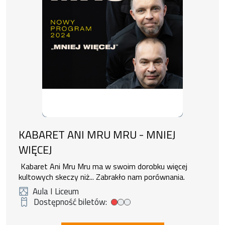
KABARET ANI MRU MRU - MNIEJ
WIĘCEJ
Kabaret Ani Mru Mru ma w swoim dorobku więcej
kultowych skeczy niż... Zabrakło nam porównania.
Aula I Liceum
Dostępność biletów:
Low tickets availability