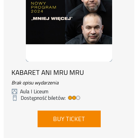
KABARET ANI MRU MRU
Brak opisu wydarzenia
Aula I Liceum
Dostępność biletów:
Medium ticket availability
BUY TICKET