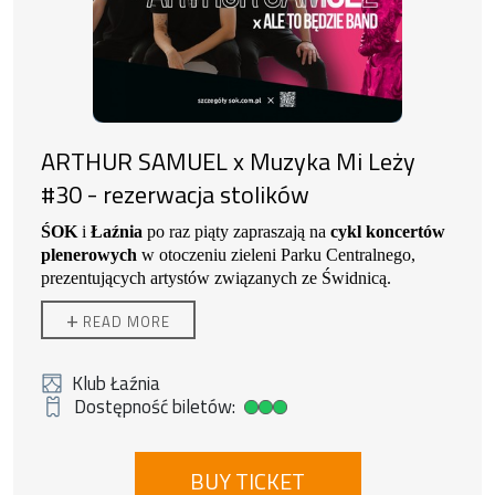
za granicą. Jego prace znajdują się w kolekcjach
prywatnych i publicznych w Europie, Chinach i
Stanach Zjednoczonych.
ARTHUR SAMUEL x Muzyka Mi Leży
#30 - rezerwacja stolików
ŚOK
i
Łaźnia
po raz piąty zapraszają na
cykl koncertów
plenerowych
w otoczeniu zieleni Parku Centralnego,
prezentujących artystów związanych ze Świdnicą.
ARTHUR SAMUEL
+
READ MORE
Klub Łaźnia
Dostępność biletów:
Duża dostępność biletów
BUY TICKET