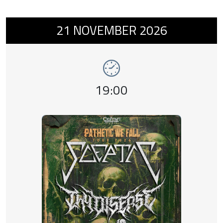
Event number 11: SCEPTIC + THY DISEASE 
21
NOVEMBER
2026
Event time,
19:00