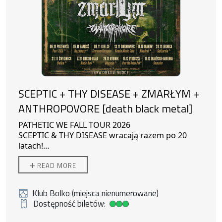
SCEPTIC + THY DISEASE + ZMARŁYM +
ANTHROPOVORE [death black metal]
PATHETIC WE FALL TOUR 2026
SCEPTIC & THY DISEASE wracają razem po 20
latach!
Gość Specjalny: ZMARŁYM
21/11/2026
+
READ MORE
Support: ANTHROPOVORE
ŚWIDNICA , Klub Bolko ŚOK – plac Grunwaldzki
11
Klub Bolko (miejsca nienumerowane)
Dostępność biletów:
Duża dostępność biletów