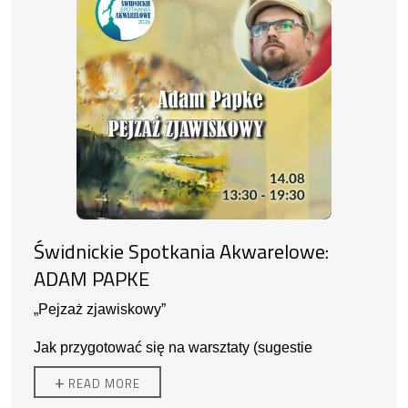
Świdnickie Spotkania Akwarelowe:
ADAM PAPKE
„Pejzaż zjawiskowy”
Jak przygotować się na warsztaty (sugestie
prowadzącego):
+
READ MORE
- sztywny podkład na którym da się przykleić papier
akwarelowy