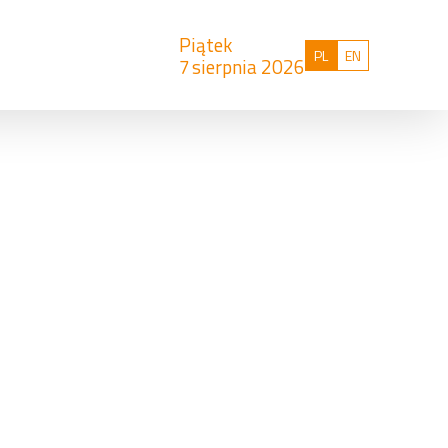
Piątek
Polski
English
PL
EN
7
sierpnia 2026