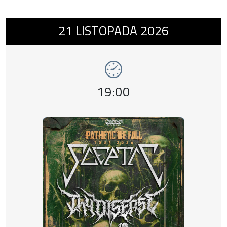
Wydarzenie numer 11: SCEPTIC + THY DISE
21
LISTOPADA
2026
Godzina wydarzenia,
19:00