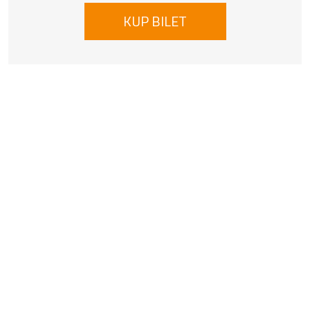
KUP BILET
Informacje o instytucji
Świdnicki Ośrodek Kultury
Rynek 38, 58-100 Świdnica
74 851 56 57