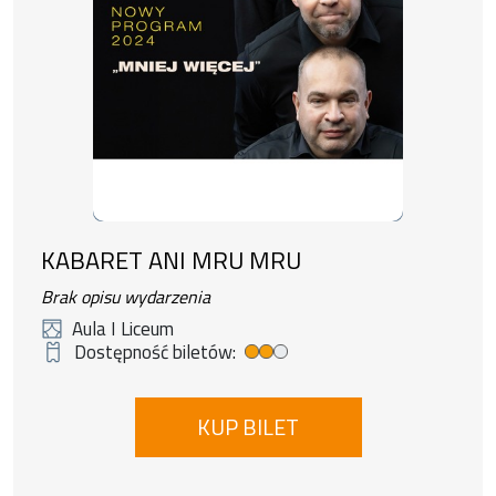
KABARET ANI MRU MRU
Brak opisu wydarzenia
Aula I Liceum
Dostępność biletów:
Średnia dostępność biletów
KUP BILET