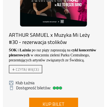
za granicą. Jego prace znajdują się w kolekcjach
prywatnych i publicznych w Europie, Chinach i
Stanach Zjednoczonych.
ARTHUR SAMUEL x Muzyka Mi Leży
#30 - rezerwacja stolików
ŚOK
i
Łaźnia
po raz piąty zapraszają na
cykl koncertów
plenerowych
w otoczeniu zieleni Parku Centralnego,
prezentujących artystów związanych ze Świdnicą.
ARTHUR SAMUEL
+
CZYTAJ WIĘCEJ
Klub Łaźnia
Dostępność biletów:
Duża dostępność biletów
KUP BILET