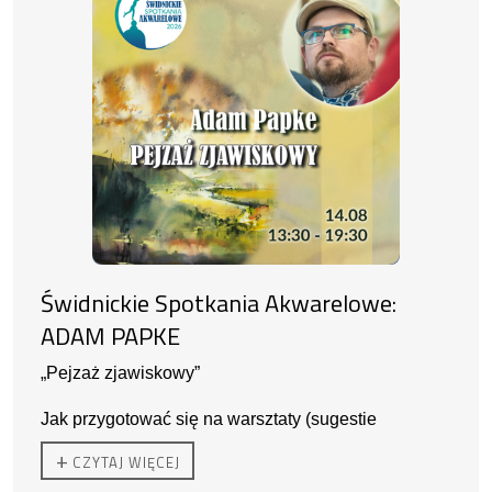
Świdnickie Spotkania Akwarelowe:
ADAM PAPKE
„Pejzaż zjawiskowy”
Jak przygotować się na warsztaty (sugestie
prowadzącego):
+
CZYTAJ WIĘCEJ
- sztywny podkład na którym da się przykleić papier
akwarelowy