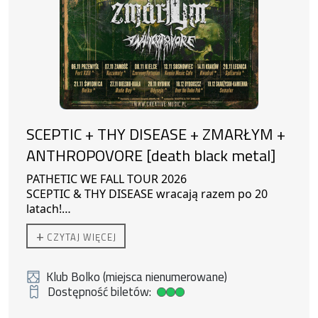
SCEPTIC + THY DISEASE + ZMARŁYM +
ANTHROPOVORE [death black metal]
PATHETIC WE FALL TOUR 2026
SCEPTIC & THY DISEASE wracają razem po 20
latach!
Gość Specjalny: ZMARŁYM
21/11/2026
+
CZYTAJ WIĘCEJ
Support: ANTHROPOVORE
ŚWIDNICA , Klub Bolko ŚOK – plac Grunwaldzki
11
Klub Bolko (miejsca nienumerowane)
Dostępność biletów:
Duża dostępność biletów