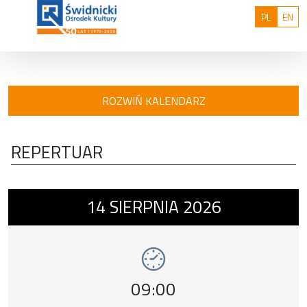
Przejdź do treści
: 0
Polski
Eng
PL
EN
ROZWIŃ KALENDARZ
REPERTUAR
Wydarzenie numer 1: Świdnickie Spotkania
14
SIERPNIA
2026
Godzina wydarzenia,
09:00