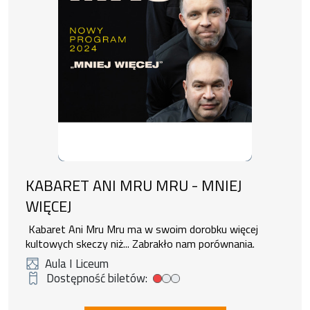
KABARET ANI MRU MRU - MNIEJ
WIĘCEJ
Kabaret Ani Mru Mru ma w swoim dorobku więcej
kultowych skeczy niż... Zabrakło nam porównania.
Aula I Liceum
Dostępność biletów:
Mała dostępność biletów