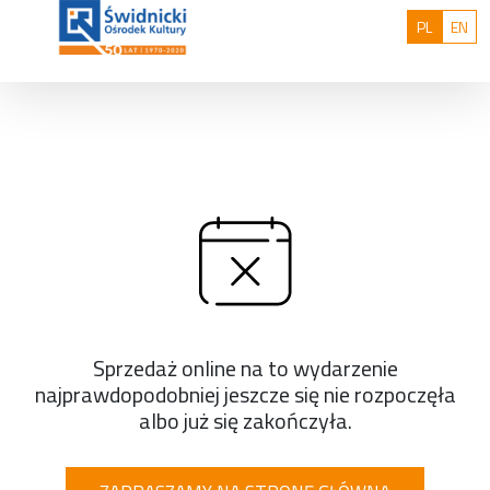
Przejdź do treści
Polski
Eng
PL
EN
Sprzedaż online na to wydarzenie
najprawdopodobniej jeszcze się nie rozpoczęła
albo już się zakończyła.