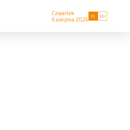
Czwartek
Polski
English
PL
EN
6
sierpnia 2026