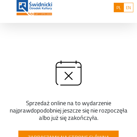
Przejdź do treści
Polski
Eng
PL
EN
Sprzedaż online na to wydarzenie
najprawdopodobniej jeszcze się nie rozpoczęła
albo już się zakończyła.