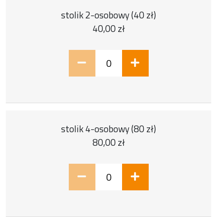
Bilet numer 1
Typ biletu:
stolik 2-osobowy (40 zł)
Cena jednostkowa:
40,00 zł
0 szt.
Bilet numer 2
Typ biletu:
stolik 4-osobowy (80 zł)
Cena jednostkowa:
80,00 zł
0 szt.