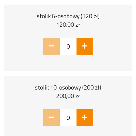
Bilet numer 3
Typ biletu:
stolik 6-osobowy (120 zł)
Cena jednostkowa:
120,00 zł
0 szt.
Bilet numer 4
Typ biletu:
stolik 10-osobowy (200 zł)
Cena jednostkowa:
200,00 zł
0 szt.