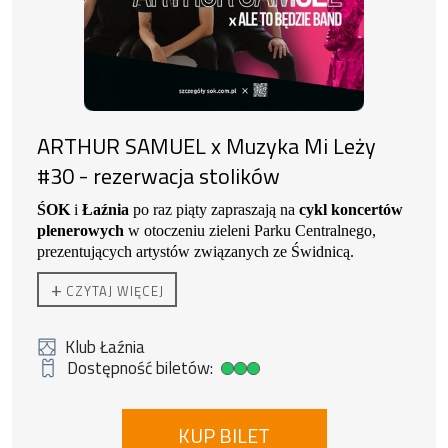
za granicą. Jego prace znajdują się w kolekcjach
prywatnych i publicznych w Europie, Chinach i
Stanach Zjednoczonych.
ARTHUR SAMUEL x Muzyka Mi Leży
#30 - rezerwacja stolików
ŚOK
i
Łaźnia
po raz piąty zapraszają na
cykl koncertów
plenerowych
w otoczeniu zieleni Parku Centralnego,
prezentujących artystów związanych ze Świdnicą.
ARTHUR SAMUEL
+
CZYTAJ WIĘCEJ
Klub Łaźnia
Dostępność biletów:
Duża dostępność biletów
KUP BILET