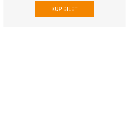
KUP BILET
Informacje o instytucji
Świdnicki Ośrodek Kultury
Rynek 38, 58-100 Świdnica
74 851 56 57