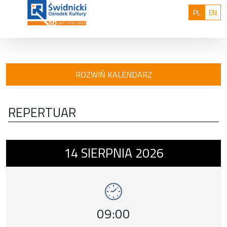
Przejdź do treści
: 0
Polski
Eng
PL
EN
ROZWIŃ KALENDARZ
REPERTUAR
Wydarzenie numer 1: Świdnickie Spotkania
14
SIERPNIA
2026
Godzina wydarzenia,
09:00