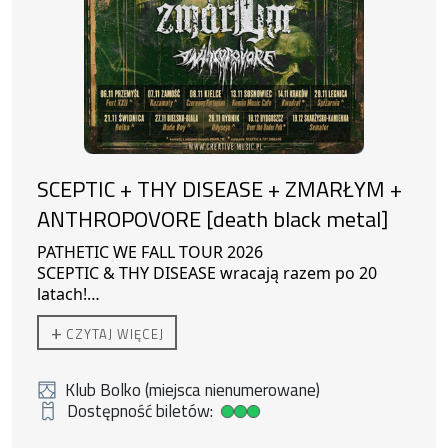
SCEPTIC + THY DISEASE + ZMARŁYM +
ANTHROPOVORE [death black metal]
PATHETIC WE FALL TOUR 2026
SCEPTIC & THY DISEASE wracają razem po 20
latach!
Gość Specjalny: ZMARŁYM
21/11/2026
+
CZYTAJ WIĘCEJ
Support: ANTHROPOVORE
ŚWIDNICA , Klub Bolko ŚOK – plac Grunwaldzki
11
Klub Bolko (miejsca nienumerowane)
Dostępność biletów:
Duża dostępność biletów