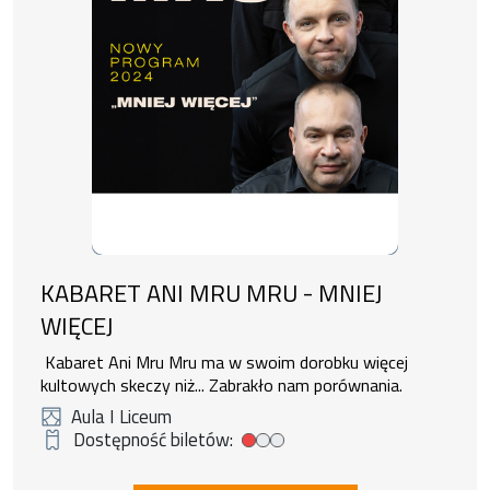
KABARET ANI MRU MRU - MNIEJ
WIĘCEJ
Kabaret Ani Mru Mru ma w swoim dorobku więcej
kultowych skeczy niż... Zabrakło nam porównania.
Aula I Liceum
Dostępność biletów:
Mała dostępność biletów