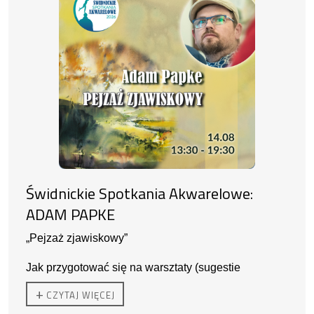
Świdnickie Spotkania Akwarelowe:
ADAM PAPKE
„Pejzaż zjawiskowy”
Jak przygotować się na warsztaty (sugestie
prowadzącego):
+
CZYTAJ WIĘCEJ
- sztywny podkład na którym da się przykleić papier
akwarelowy