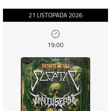
Wydarzenie numer 11: SCEPTIC + THY DISE
21
LISTOPADA
2026
Godzina wydarzenia,
19:00