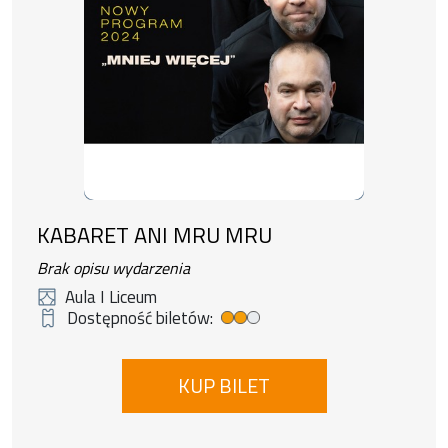
KABARET ANI MRU MRU
Brak opisu wydarzenia
Aula I Liceum
Dostępność biletów:
Średnia dostępność biletów
KUP BILET