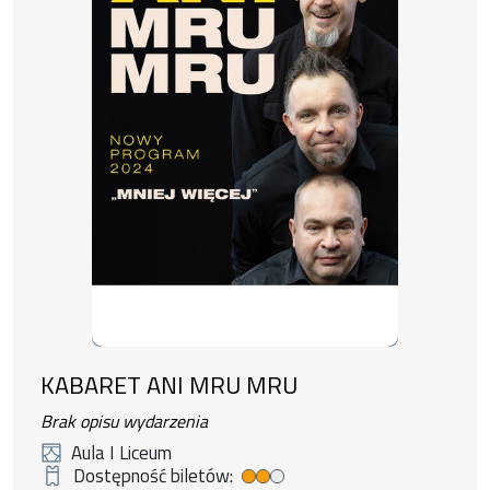
KABARET ANI MRU MRU
Brak opisu wydarzenia
Aula I Liceum
Dostępność biletów:
Medium ticket availability