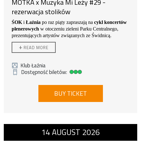
MOTKA x Muzyka Mi Leży #29 -
rezerwacja stolików
ŚOK
i
Łaźnia
po raz piąty zapraszają na
cykl koncertów
plenerowych
w otoczeniu zieleni Parku Centralnego,
prezentujących artystów związanych ze Świdnicą.
MOTKA
+
READ MORE
Klub Łaźnia
Dostępność biletów:
Duża dostępność biletów
BUY TICKET
Event number 2: Świdnickie Spotkania Akw
14
AUGUST
2026