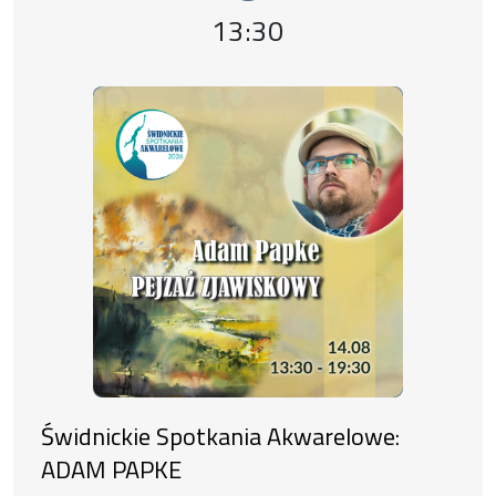
Event time,
13:30
Świdnickie Spotkania Akwarelowe:
ADAM PAPKE