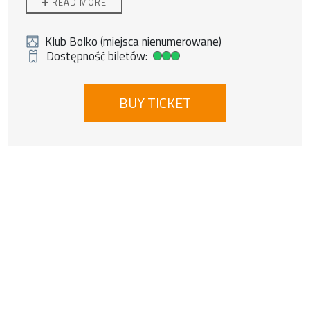
+
READ MORE
Support: ANTHROPOVORE
ŚWIDNICA , Klub Bolko ŚOK – plac Grunwaldzki
11
Klub Bolko (miejsca nienumerowane)
Dostępność biletów:
Duża dostępność biletów
BUY TICKET