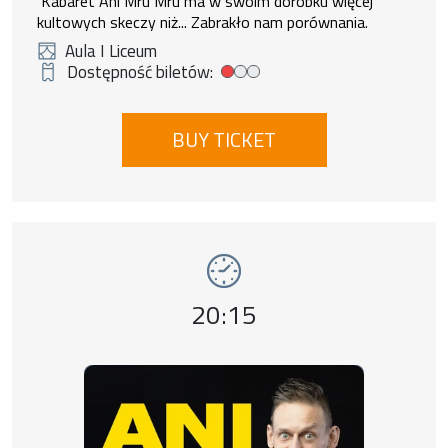
Kabaret Ani Mru Mru ma w swoim dorobku więcej
kultowych skeczy niż... Zabrakło nam porównania.
Aula I Liceum
Dostępność biletów:
Low tickets availability
BUY TICKET
Event number 11: KABARET ANI MRU MRU ,
Event time,
20:15