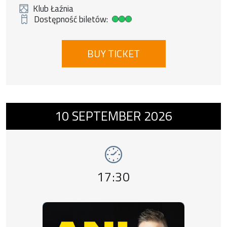
Klub Łaźnia
Dostępność biletów:
Duża dostępność biletów
BUY TICKET
Event number 10: KABARET ANI MRU MRU - 
10
SEPTEMBER
2026
Event time,
17:30