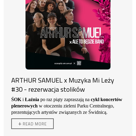
ulotną niczym zmienne światło lub pory roku.
Zakup biletu na warsztat jest równoznaczny z
Inspiracją do jego obrazów bywają momenty
akceptacją regulaminu imprezy.
ulotnego piękna: błysk światła na fasadzie,
migotliwa tafla wody, kłębiące się niebo, a nie
pojedynczy obiekt. Artysta regularnie prowadzi
warsztaty i pokazy malarskie z akwareli w Polsce i
za granicą. Jego prace znajdują się w kolekcjach
prywatnych i publicznych w Europie, Chinach i
Stanach Zjednoczonych.
ARTHUR SAMUEL x Muzyka Mi Leży
#30 - rezerwacja stolików
ŚOK
i
Łaźnia
po raz piąty zapraszają na
cykl koncertów
plenerowych
w otoczeniu zieleni Parku Centralnego,
prezentujących artystów związanych ze Świdnicą.
ARTHUR SAMUEL
+
READ MORE