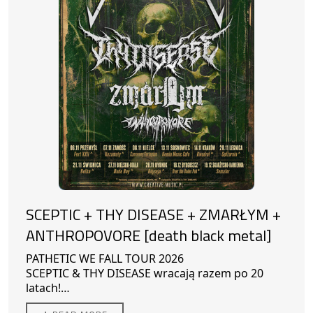
SCEPTIC + THY DISEASE + ZMARŁYM +
ANTHROPOVORE [death black metal]
PATHETIC WE FALL TOUR 2026
SCEPTIC & THY DISEASE wracają razem po 20
latach!
Gość Specjalny: ZMARŁYM
21/11/2026