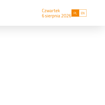
Czwartek
Polski
English
PL
EN
6
sierpnia 2026