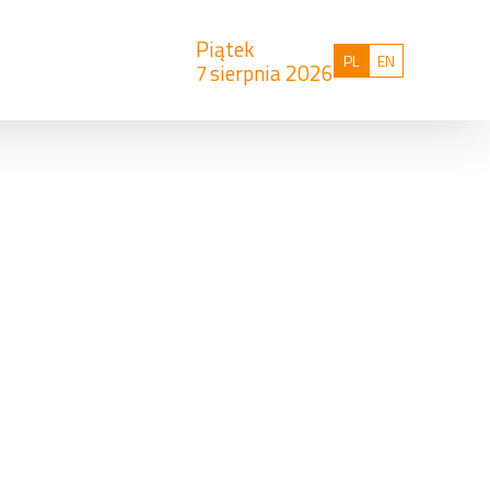
Piątek
Polski
English
PL
EN
7
sierpnia 2026