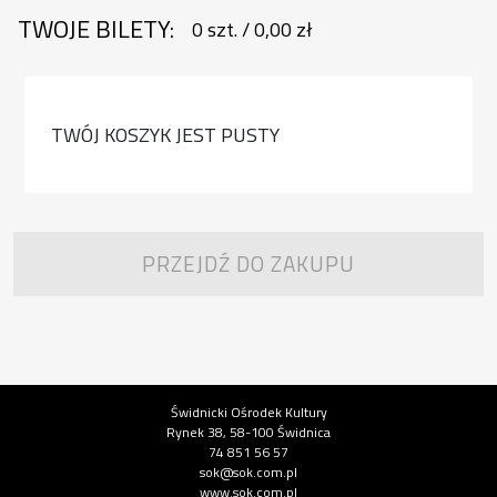
TWOJE BILETY:
0
szt.
/
0,00 zł
TWÓJ KOSZYK JEST PUSTY
PRZEJDŹ DO ZAKUPU
Informacje o instytucji
Świdnicki Ośrodek Kultury
Rynek 38, 58-100 Świdnica
74 851 56 57
sok@sok.com.pl
www.sok.com.pl